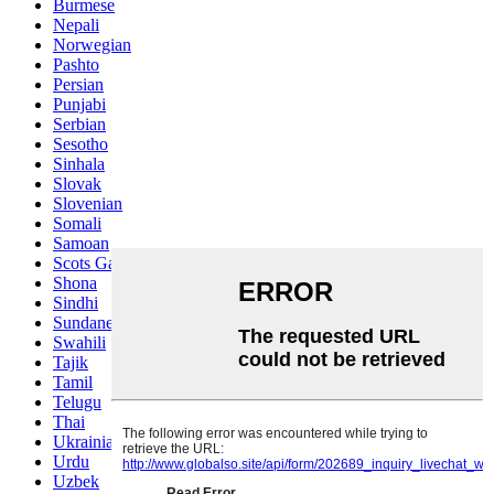
Burmese
Nepali
Norwegian
Pashto
Persian
Punjabi
Serbian
Sesotho
Sinhala
Slovak
Slovenian
Somali
Samoan
Scots Gaelic
Shona
Sindhi
Sundanese
Swahili
Tajik
Tamil
Telugu
Thai
Ukrainian
Urdu
Uzbek