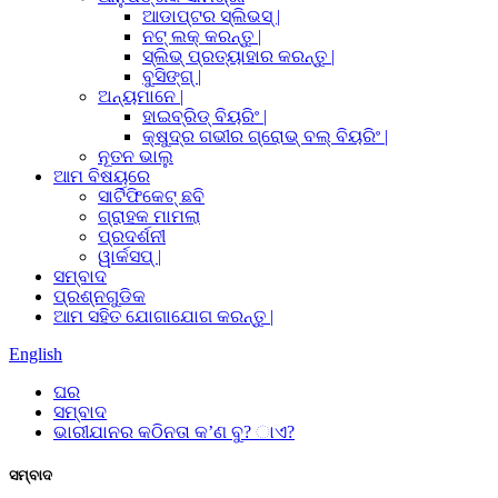
ଆଡାପ୍ଟର ସ୍ଲିଭସ୍ |
ନଟ୍ ଲକ୍ କରନ୍ତୁ |
ସ୍ଲିଭ୍ ପ୍ରତ୍ୟାହାର କରନ୍ତୁ |
ବୁସିଙ୍ଗ୍ |
ଅନ୍ୟମାନେ |
ହାଇବ୍ରିଡ୍ ବିୟରିଂ |
କ୍ଷୁଦ୍ର ଗଭୀର ଗ୍ରୋଭ୍ ବଲ୍ ବିୟରିଂ |
ନୂତନ ଭାଲୁ
ଆମ ବିଷୟରେ
ସାର୍ଟିଫିକେଟ୍ ଛବି
ଗ୍ରାହକ ମାମଲା
ପ୍ରଦର୍ଶନୀ
ୱାର୍କସପ୍ |
ସମ୍ବାଦ
ପ୍ରଶ୍ନଗୁଡିକ
ଆମ ସହିତ ଯୋଗାଯୋଗ କରନ୍ତୁ |
English
ଘର
ସମ୍ବାଦ
ଭାରୀଯାନର କଠିନତା କ’ଣ ବୁ? ାଏ?
ସମ୍ବାଦ