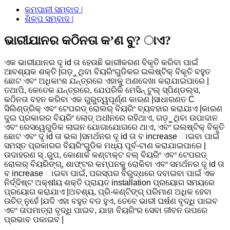
କମ୍ପାନୀ ସମ୍ବାଦ |
ଶିଳ୍ପ ସମ୍ବାଦ |
ଭାରୀଯାନର କଠିନତା କ’ଣ ବୁ? ାଏ?
ଏକ ଭାରୀଯାନର ଦୃ id ତା ହେଉଛି ଭାରୀକରଣ ବିକୃତି କରିବା ପାଇଁ
ଆବଶ୍ୟକ ଶକ୍ତି |ଗଡ଼ୁଥିବା ବିୟରିଂଗୁଡିକର ଇଲଷ୍ଟିକ୍ ବିକୃତି ବହୁତ
ଛୋଟ ଏବଂ ଅଧିକାଂଶ ଯନ୍ତ୍ରରେ ଏହାକୁ ଅଣଦେଖା କରାଯାଇପାରେ |
ତଥାପି, କେତେକ ଯନ୍ତ୍ରରେ, ଯେପରିକି ମେସିନ୍ ଟୁଲ୍ ସ୍ପିଣ୍ଡଲ୍ସ,
କଠିନତା ବହନ କରିବା ଏକ ଗୁରୁତ୍ୱପୂର୍ଣ୍ଣ କାରଣ |ସାଧାରଣତ C
ସିଲିଣ୍ଡ୍ରିକ୍ ଏବଂ ଟେପରଡ୍ ରୋଲର୍ ବିୟରିଂ ବ୍ୟବହାର କରାଯାଏ |କାରଣ
ଦୁଇ ପ୍ରକାରର ବିୟରିଂ ଲୋଡ୍ ଅଧୀନରେ ରହିଥାଏ, ଗଡ଼ୁଥିବା ଉପାଦାନ
ଏବଂ ରେସୱେଗୁଡିକ ଲାଇନ ଯୋଗାଯୋଗରେ ଥାଏ, ଏବଂ ଇଲଷ୍ଟିକ୍ ବିକୃତି
ଛୋଟ ଏବଂ ଦୃ id ତା ଭଲ |ସମର୍ଥନର ଦୃ id ତା ବ increase ାଇବା ପାଇଁ
ସମସ୍ତ ପ୍ରକାରର ବିୟରିଂଗୁଡିକ ମଧ୍ୟ ପୂର୍ବ-ଟାଣ କରାଯାଇପାରେ |
ଉଦାହରଣ ସ୍ .ରୁପ, କୋଣାର୍କ କଣ୍ଟାକ୍ଟ ବଲ୍ ବିୟରିଂ ଏବଂ ଟେପରଡ୍
ରୋଲର୍ ବିୟରିଙ୍ଗ୍, ଶାଫ୍ଟର କମ୍ପନକୁ ରୋକିବା ଏବଂ ସମର୍ଥନର ଦୃ id ତା
ବ increase ାଇବା ପାଇଁ, ପରସ୍ପର ବିରୁଦ୍ଧରେ ଦବାଇବା ପାଇଁ ଏକ
ନିର୍ଦ୍ଦିଷ୍ଟ ଅକ୍ଷୀୟ ଶକ୍ତି ପ୍ରାୟତ installation ପ୍ରୟୋଗ ସମୟରେ
ପ୍ରୟୋଗ କରାଯାଏ |ଅବଶ୍ୟ, ପ୍ରି-କଣ୍ଟିଙ୍ଗ୍ ପରିମାଣ ଅଧିକ ହେବା
ଉଚିତ୍ ନୁହେଁ |ଯଦି ଏହା ବହୁତ ବଡ ହୁଏ, ତେବେ ଭାରୀ ଘର୍ଷଣ ବୃଦ୍ଧି ପାଇବ
ଏବଂ ତାପମାତ୍ରା ବୃଦ୍ଧି ପାଇବ, ଯାହା ବିୟରିଂର ସେବା ଜୀବନ ଉପରେ
ପ୍ରଭାବ ପକାଇବ |