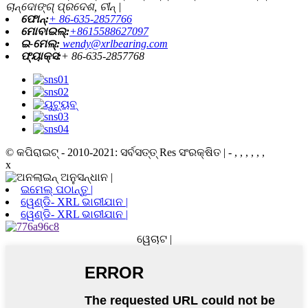
ଚାନ୍ଦୋଙ୍ଗ୍ ପ୍ରଦେଶ, ଚୀନ୍ |
ଫୋନ୍:
+ 86-635-2857766
ମୋବାଇଲ୍:
+8615588627097
ଇ-ମେଲ୍:
wendy@xrlbearing.com
ଫ୍ୟାକ୍ସ:
+ 86-635-2857768
© କପିରାଇଟ୍ - 2010-2021: ସର୍ବସତ୍ତ୍ Res ସଂରକ୍ଷିତ |
- , , , , , ,
x
ଇମେଲ୍ ପଠାନ୍ତୁ |
ୱେଣ୍ଡି- XRL ଭାରୀଯାନ |
ୱେଣ୍ଡି- XRL ଭାରୀଯାନ |
ୱେଚାଟ |