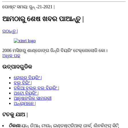
ପୋଷ୍ଟ ସମୟ: ଜୁନ୍ -21-2021 |
ଆମଠାରୁ ଶେଷ ଖବର ପାଆନ୍ତୁ |
ପଠାନ୍ତୁ |
2006 ମସିହାରୁ ଶାଣ୍ଡୋଙ୍ଗ ଜିନ୍ରି ବିୟରିଂ ଟେକ୍ନୋଲୋଜି କୋ।
ଅଧିକ ପଢ
ଉତ୍ପାଦଗୁଡିକ
ରୋଲର୍ ବିୟରିଂ |
ବଲ୍ ବିରିଂ |
ତକିଆ ବ୍ଲକ୍ ବଲ୍ ବିୟରିଂ |
ଅଟୋ ବିୟରିଂ |
ଆନୁଷଙ୍ଗିକ ସାମଗ୍ରୀ
ଅନ୍ୟମାନେ |
ଟଚକୁ ଯାଅ |
ଠିକଣା:
ୟାନ୍ ଡିଆନ୍ ଟାଉନ୍ ଇଣ୍ଡଷ୍ଟ୍ରିଆଲ୍ ପାର୍କ, ଲିନକିଙ୍ଗ୍ ସିଟି,