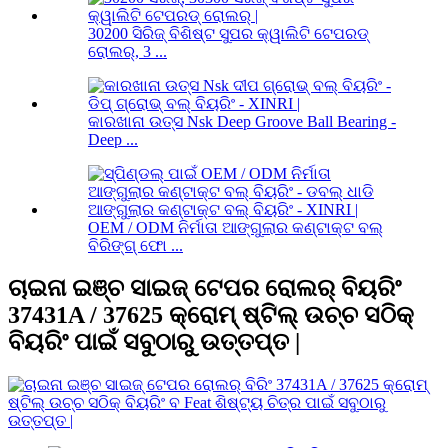
30200 ସିରିଜ୍ ବିଶିଷ୍ଟ ସୁପର କ୍ୱାଲିଟି ଟେପରଡ୍
ରୋଲର୍, 3 ...
କାରଖାନା ଉତ୍ସ Nsk Deep Groove Ball Bearing -
Deep ...
OEM / ODM ନିର୍ମାତା ଆଙ୍ଗୁଲାର କଣ୍ଟାକ୍ଟ ବଲ୍
ବିରିଙ୍ଗ୍ ଫୋ ...
ଚାଇନା ଇଞ୍ଚ ସାଇଜ୍ ଟେପର ରୋଲର୍ ବିୟରିଂ
37431A / 37625 କ୍ରୋମ୍ ଷ୍ଟିଲ୍ ଉଚ୍ଚ ସଠିକ୍
ବିୟରିଂ ପାଇଁ ସବୁଠାରୁ ଉତ୍ତପ୍ତ |