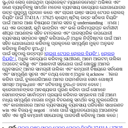
ସୁନ୍ଦର ଲୋଡ୍ ହୋଇଥିବା ପ୍ରୋଜେକ୍ଟ ମ୍ୟାନେଜମେଣ୍ଟ ଅଭିଜ୍ଞତା ଏବଂ
ଜଣେ ବ୍ୟକ୍ତିଙ୍କୁ ସମର୍ଥନ ମଡେଲ ବ୍ୟବସାୟ ଉଦ୍ୟୋଗ ଯୋଗାଯୋଗର
ଉଚ୍ଚ ଗୁରୁତ୍ୱ ପ୍ରଦାନ କରେ ଏବଂ ଚାଇନା ଇଞ୍ଚ ସାଇଜ୍ ଟେପର ରୋଲର୍
ବିୟରିଂ ପାଇଁ 37431A / 37625 କ୍ରୋମ୍ ଷ୍ଟିଲ୍ ଉଚ୍ଚ ସଠିକତା ବିୟରିଂ
ପାଇଁ ଆମର ଆଶା ବିଷୟରେ ଆମର ସହଜ ବୁ understanding ାମଣା |
ଯେ ଏକ ଉତ୍ସାହୀ, ଭୂମି ଭାଙ୍ଗିବା ଏବଂ ଭଲ ତାଲିମପ୍ରାପ୍ତ କର୍ମଜୀବୀ
ଶୀଘ୍ର ଆପଣଙ୍କ ସହିତ ଚମତ୍କାର ଏବଂ ପାରସ୍ପରିକ ଉପଯୋଗୀ
ବ୍ୟବସାୟ ସଙ୍ଗଠନ ସୃଷ୍ଟି କରିପାରନ୍ତି |ଅଧିକ ନିର୍ଦ୍ଦିଷ୍ଟତା ପାଇଁ ଆମ
ସହିତ ଯୋଗାଯୋଗ କରିବାକୁ ପ୍ରକୃତରେ ସମ୍ପୂର୍ଣ୍ଣ ମୁକ୍ତ ଅନୁଭବ
କରିବାକୁ ନିଶ୍ଚିତ ହୁଅନ୍ତୁ |
ପାଇଁ ସବୁଠାରୁ ଉତ୍ତପ୍ତ |
ଚାଇନା ଟେପର ରୋଲର ବିୟରିଂ |
,
ରୋଲର୍
ବିୟରିଂ |
, ଅଧିକ ଉଦ୍ୟୋଗ କରିବାକୁ |ସାଥୀଗଣ, ଆମେ ଆଇଟମ୍ ତାଲିକା
ଅପଡେଟ୍ କରିଛୁ ଏବଂ ଆଶାବାଦୀ ସହଯୋଗ ପାଇଁ ଖୋଜୁଛୁ |ଆମର
ୱେବସାଇଟ୍ ଆମର ସାମଗ୍ରୀ ତାଲିକା ଏବଂ କମ୍ପାନୀ ବିଷୟରେ ସର୍ବଶେଷ
ଏବଂ ସମ୍ପୂର୍ଣ୍ଣ ସୂଚନା ଏବଂ ତଥ୍ୟ ଦେଖାଏ |ଅଧିକ ସ୍ acknow ୀକାର
କରିବା ପାଇଁ, ବୁଲଗେରିଆରେ ଆମର ପରାମର୍ଶଦାତା ସେବା ଗୋଷ୍ଠୀ
ସମସ୍ତ ଅନୁସନ୍ଧାନ ଏବଂ ଜଟିଳତାକୁ ତୁରନ୍ତ ଜବାବ ଦେବେ |
କ୍ରେତାମାନଙ୍କର ଆବଶ୍ୟକତା ପୂରଣ କରିବା ପାଇଁ ସେମାନେ
ସେମାନଙ୍କର ସର୍ବୋତ୍ତମ ପ୍ରୟାସ କରିବାର ସମ୍ଭାବନା ଅଛି |ଆମେ
ମଧ୍ୟ ସମ୍ପୂର୍ଣ୍ଣ ମାଗଣା ନମୁନା ବିତରଣକୁ ସମର୍ଥନ କରୁ |ବୁଲଗେରିଆ
ଏବଂ କାରଖାନାରେ ଆମର ବ୍ୟବସାୟକୁ ବ୍ୟବସାୟ ପରିଦର୍ଶନ ସାଧାରଣତ
win ଏକ ବିଜୟ-ବୁ negoti ାମଣା ପାଇଁ ସ୍ୱାଗତଯୋଗ୍ୟ |ଆପଣଙ୍କ
ସହିତ ଏକ ଖୁସି କମ୍ପାନୀ ସହଯୋଗକୁ ପାରଦର୍ଶୀ କରିବାକୁ ଆଶା କରେ |
ପୂର୍ବ:
ଚାଇନା ଇଞ୍ଚ ସାଇଜ୍ ଟେପର ରୋଲର୍ ବିୟରିଂ 37431A / 37625