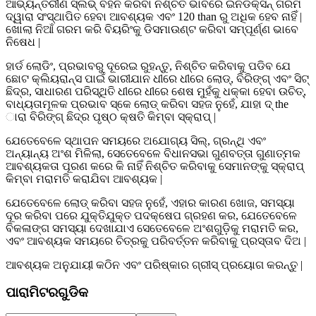
ଆଭ୍ୟନ୍ତରୀଣ ସ୍ଲିଭ୍ ବହନ କରିବା ନିଶ୍ଚିତ ଭାବରେ ଇନଡକ୍ସନ୍ ଗରମ
ଦ୍ୱାରା ସଂସ୍ଥାପିତ ହେବା ଆବଶ୍ୟକ ଏବଂ 120 than ରୁ ଅଧିକ ହେବ ନାହିଁ |
ଖୋଲା ନିଆଁ ଗରମ କରି ବିୟରିଂକୁ ଡିସମାଉଣ୍ଟ କରିବା ସମ୍ପୂର୍ଣ୍ଣ ଭାବେ
ନିଷେଧ |
ହାର୍ଡ ଲୋଡିଂ, ପ୍ରଭାବରୁ ଦୂରେଇ ରୁହନ୍ତୁ, ନିଶ୍ଚିତ କରିବାକୁ ପଡିବ ଯେ
ଛୋଟ କ୍ଲିୟରାନ୍ସ ପାଇଁ ଭାରୀଯାନ ଧୀରେ ଧୀରେ ଲୋଡ୍, ବିରିଙ୍ଗ୍ ଏବଂ ସିଟ୍
ଛିଦ୍ର, ସାଧାରଣ ପରିସ୍ଥିତି ଧୀରେ ଧୀରେ ଶେଷ ମୁହଁକୁ ଧକ୍କା ହେବା ଉଚିତ୍,
ବାଧ୍ୟତାମୂଳକ ପ୍ରଭାବ ସ୍କେ ଲୋଡ୍ କରିବା ସହଜ ନୁହେଁ, ଯାହା ଦ୍ the
ାରା ବିରିଙ୍ଗ୍ ଛିଦ୍ର ପୃଷ୍ଠ କ୍ଷତି କିମ୍ବା ସ୍କ୍ରାପ୍ |
ଯେତେବେଳେ ସ୍ଥାପନ ସମୟରେ ଅଯୋଗ୍ୟ ସିଲ୍, ଗ୍ରନ୍ଥି ଏବଂ
ଅନ୍ୟାନ୍ୟ ଅଂଶ ମିଳିଲା, ସେତେବେଳେ ବିଧାନସଭା ଗୁଣବତ୍ତା ଗୁଣାତ୍ମକ
ଆବଶ୍ୟକତା ପୂରଣ କରେ କି ନାହିଁ ନିଶ୍ଚିତ କରିବାକୁ ସେମାନଙ୍କୁ ସ୍କ୍ରାପ୍
କିମ୍ବା ମରାମତି କରାଯିବା ଆବଶ୍ୟକ |
ଯେତେବେଳେ ଲୋଡ୍ କରିବା ସହଜ ନୁହେଁ, ଏହାର କାରଣ ଖୋଜ, ସମସ୍ୟା
ଦୂର କରିବା ପରେ ଯୁକ୍ତିଯୁକ୍ତ ପଦକ୍ଷେପ ଗ୍ରହଣ କର, ଯେତେବେଳେ
ବିକଳାଙ୍ଗ ସମସ୍ୟା ଦେଖାଯାଏ ସେତେବେଳେ ଅଂଶଗୁଡ଼ିକୁ ମରାମତି କର,
ଏବଂ ଆବଶ୍ୟକ ସମୟରେ ଚିତ୍ରକୁ ପରିବର୍ତ୍ତନ କରିବାକୁ ପ୍ରସ୍ତାବ ଦିଅ |
ଆବଶ୍ୟକ ଅନୁଯାୟୀ କଠିନ ଏବଂ ପରିଷ୍କାର ଗ୍ରୀସ୍ ପ୍ରୟୋଗ କରନ୍ତୁ |
ପାରାମିଟରଗୁଡିକ