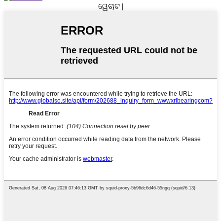
ୱେଚାଟ |