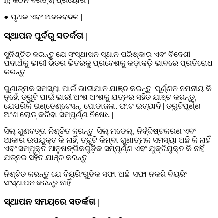
Ig କଠିନ ବିରିଙ୍ଗ୍ ପ୍ରୟୋଗ |
● ପୃଥକ ଏବଂ ଅଦଳବଦଳ |
ସ୍ଥାପନ ପୂର୍ବରୁ ସତର୍କତା |
ସୁନିଶ୍ଚିତ କରନ୍ତୁ ଯେ ସଂସ୍ଥାପନ ସ୍ଥାନ ପରିଷ୍କାର ଏବଂ ବିଦେଶୀ
ପଦାର୍ଥକୁ ଭାରୀ ଭିତର ଭିତରକୁ ପ୍ରବେଶକୁ କଡ଼ାକଡ଼ି ଭାବରେ ପ୍ରତିରୋଧ
କରନ୍ତୁ |
ଗୁଣାତ୍ମକ ସମସ୍ୟା ପାଇଁ ଭାରୀଯାନ ଯାଞ୍ଚ କରନ୍ତୁ |ଘୂର୍ଣ୍ଣନ ନମନୀୟ କି
ନୁହେଁ, ତ୍ରୁଟି ପାଇଁ ଭାରୀ ଅଂଶ ଅଂଶକୁ ଯତ୍ନର ସହିତ ଯାଞ୍ଚ କରନ୍ତୁ,
ଯେପରିକି ଇଣ୍ଡେଣ୍ଟେସନ୍, ପୋଡାଜଳା, ଫାଟ ଇତ୍ୟାଦି | ତ୍ରୁଟିପୂର୍ଣ୍ଣ
ଅଂଶ ଲୋଡ୍ କରିବା ସମ୍ପୂର୍ଣ୍ଣ ନିଷେଧ |
ସିଲ୍ ଗୁଣବତ୍ତା ନିଶ୍ଚିତ କରନ୍ତୁ |ସିଲ୍ ମଡେଲ୍, ନିର୍ଦ୍ଦିଷ୍ଟକରଣ ଏବଂ
ଆକାର ଉପଯୁକ୍ତ କି ନାହିଁ, ତ୍ରୁଟି କିମ୍ବା ଗୁଣାତ୍ମକ ସମସ୍ୟା ଅଛି କି ନାହିଁ
ଏବଂ ସମ୍ପୃକ୍ତ ଆନୁଷଙ୍ଗିକଗୁଡ଼ିକ ସମ୍ପୂର୍ଣ୍ଣ ଏବଂ ଯୁକ୍ତିଯୁକ୍ତ କି ନାହିଁ
ଯତ୍ନର ସହିତ ଯାଞ୍ଚ କରନ୍ତୁ |
ନିଶ୍ଚିତ କରନ୍ତୁ ଯେ ବିୟରିଂଗୁଡିକ ସଫା ଅଛି |ସଫା ନକରି ବିୟରିଂ
ସଂସ୍ଥାପନ କରନ୍ତୁ ନାହିଁ |
ସ୍ଥାପନ ସମୟରେ ସତର୍କତା |