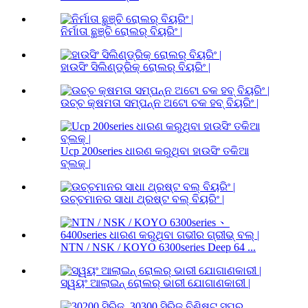
ନିର୍ମାତା ଛୁଞ୍ଚି ରୋଲର୍ ବିୟରିଂ |
ହାଉସିଂ ସିଲିଣ୍ଡ୍ରିକ୍ ରୋଲର୍ ବିୟରିଂ |
ଉଚ୍ଚ କ୍ଷମତା ସମ୍ପନ୍ନ ଅଟୋ ଚକ ହବ୍ ବିୟରିଂ |
Ucp 200series ଧାରଣ କରୁଥିବା ହାଉସିଂ ତକିଆ
ବ୍ଲକ୍ |
ଉଚ୍ଚମାନର ସାଧା ଥ୍ରଷ୍ଟ ବଲ୍ ବିୟରିଂ |
NTN / NSK / KOYO 6300series Deep 64 ...
ସ୍ୱୟଂ ଆଲାଇନ୍ ରୋଲର୍ ଭାରୀ ଯୋଗାଣକାରୀ |