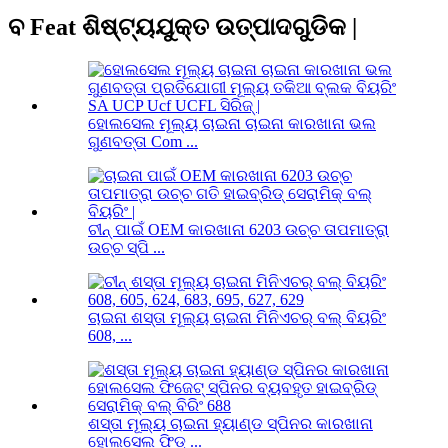
ବ Feat ଶିଷ୍ଟ୍ୟଯୁକ୍ତ ଉତ୍ପାଦଗୁଡିକ |
ହୋଲସେଲ ମୂଲ୍ୟ ଚାଇନା ଚାଇନା କାରଖାନା ଭଲ
ଗୁଣବତ୍ତା Com ...
ଚୀନ୍ ପାଇଁ OEM କାରଖାନା 6203 ଉଚ୍ଚ ତାପମାତ୍ରା
ଉଚ୍ଚ ସ୍ପି ...
ଚାଇନା ଶସ୍ତା ମୂଲ୍ୟ ଚାଇନା ମିନିଏଚର୍ ବଲ୍ ବିୟରିଂ
608, ...
ଶସ୍ତା ମୂଲ୍ୟ ଚାଇନା ହ୍ୟାଣ୍ଡ ସ୍ପିନର କାରଖାନା
ହୋଲସେଲ ଫିଡ୍ ...