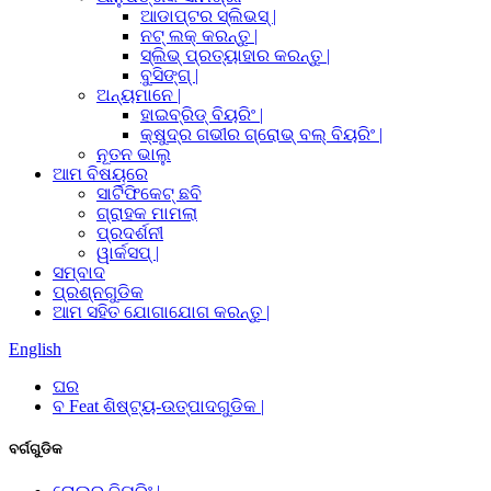
ଆଡାପ୍ଟର ସ୍ଲିଭସ୍ |
ନଟ୍ ଲକ୍ କରନ୍ତୁ |
ସ୍ଲିଭ୍ ପ୍ରତ୍ୟାହାର କରନ୍ତୁ |
ବୁସିଙ୍ଗ୍ |
ଅନ୍ୟମାନେ |
ହାଇବ୍ରିଡ୍ ବିୟରିଂ |
କ୍ଷୁଦ୍ର ଗଭୀର ଗ୍ରୋଭ୍ ବଲ୍ ବିୟରିଂ |
ନୂତନ ଭାଲୁ
ଆମ ବିଷୟରେ
ସାର୍ଟିଫିକେଟ୍ ଛବି
ଗ୍ରାହକ ମାମଲା
ପ୍ରଦର୍ଶନୀ
ୱାର୍କସପ୍ |
ସମ୍ବାଦ
ପ୍ରଶ୍ନଗୁଡିକ
ଆମ ସହିତ ଯୋଗାଯୋଗ କରନ୍ତୁ |
English
ଘର
ବ Feat ଶିଷ୍ଟ୍ୟ-ଉତ୍ପାଦଗୁଡିକ |
ବର୍ଗଗୁଡିକ