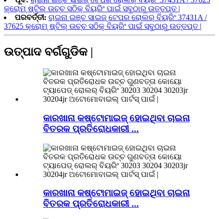
କ୍ରୋମ୍ ଷ୍ଟିଲ୍ ଉଚ୍ଚ ସଠିକ୍ ବିୟରିଂ ପାଇଁ ସବୁଠାରୁ ଉତ୍ତପ୍ତ |
ପରବର୍ତ୍ତୀ:
ଚାଇନା ଇଞ୍ଚ ସାଇଜ୍ ଟେପର ରୋଲର୍ ବିୟରିଂ 37431A /
37625 କ୍ରୋମ୍ ଷ୍ଟିଲ୍ ଉଚ୍ଚ ସଠିକ୍ ବିୟରିଂ ପାଇଁ ସବୁଠାରୁ ଉତ୍ତପ୍ତ |
ଉତ୍ପାଦ ବର୍ଗଗୁଡିକ |
କାରଖାନା କଷ୍ଟୋମାଇଜ୍ ହୋଇଥିବା ଚାଇନା
ବିତରକ ପ୍ରତିରୋଧକାରୀ ...
କାରଖାନା କଷ୍ଟୋମାଇଜ୍ ହୋଇଥିବା ଚାଇନା
ବିତରକ ପ୍ରତିରୋଧକାରୀ ...