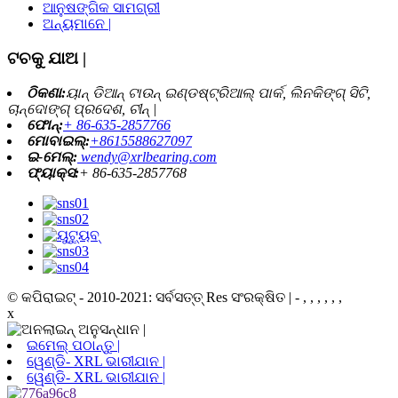
ଆନୁଷଙ୍ଗିକ ସାମଗ୍ରୀ
ଅନ୍ୟମାନେ |
ଟଚକୁ ଯାଅ |
ଠିକଣା:
ୟାନ୍ ଡିଆନ୍ ଟାଉନ୍ ଇଣ୍ଡଷ୍ଟ୍ରିଆଲ୍ ପାର୍କ, ଲିନକିଙ୍ଗ୍ ସିଟି,
ଚାନ୍ଦୋଙ୍ଗ୍ ପ୍ରଦେଶ, ଚୀନ୍ |
ଫୋନ୍:
+ 86-635-2857766
ମୋବାଇଲ୍:
+8615588627097
ଇ-ମେଲ୍:
wendy@xrlbearing.com
ଫ୍ୟାକ୍ସ:
+ 86-635-2857768
© କପିରାଇଟ୍ - 2010-2021: ସର୍ବସତ୍ତ୍ Res ସଂରକ୍ଷିତ |
- , , , , , ,
x
ଇମେଲ୍ ପଠାନ୍ତୁ |
ୱେଣ୍ଡି- XRL ଭାରୀଯାନ |
ୱେଣ୍ଡି- XRL ଭାରୀଯାନ |