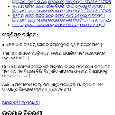
ସଂକ୍ଷିପ୍ତ ବର୍ଣ୍ଣନା:
● ଏକକ ଧାଡି ଟାପେଡ୍ ରୋଲର୍ ବିୟରିଂଗୁଡିକ ପୃଥକ ବିୟରିଂ ଅଟେ |
The ଏହା ସହଜରେ ପତ୍ରିକାରେ ଲଗାଯାଇପାରିବ ଏବଂ ପେଡେଷ୍ଟାଲ୍
ବହନ କରିପାରିବ |
One ଏହା ଗୋଟିଏ ଦିଗରେ ଏକ ଅକ୍ଷୀୟ ଭାରକୁ ପ୍ରତିରୋଧ କରିପାରିବ |
ଏବଂ ଏହା ଏକ ଦିଗରେ ବିରିଂ ସିଟ୍ ସହିତ ଶାଫ୍ଟର ଅକ୍ଷୀୟ ବିସ୍ଥାପନକୁ
ସୀମିତ କରିପାରେ |
Autom ଅଟୋମୋବାଇଲ୍, ଖଣି, ଧାତୁ, ପ୍ଲାଷ୍ଟିକ୍ ଯନ୍ତ୍ରପାତି ଏବଂ
ଅନ୍ୟାନ୍ୟ ଶିଳ୍ପରେ ବ୍ୟାପକ ବ୍ୟବହୃତ ହୁଏ |
ଆମକୁ ଇମେଲ୍ ପଠାନ୍ତୁ |
ଉତ୍ପାଦ ବିବରଣୀ