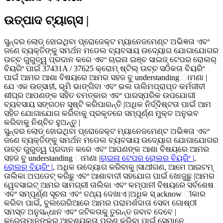
ଉତ୍ପାଦ ଟ୍ୟାଗ୍ସ |
ସୁନ୍ଦର ଲୋଡ୍ ହୋଇଥିବା ପ୍ରୋଜେକ୍ଟ ମ୍ୟାନେଜମେଣ୍ଟ ଅଭିଜ୍ଞତା ଏବଂ
ଜଣେ ବ୍ୟକ୍ତିଙ୍କୁ ସମର୍ଥନ ମଡେଲ ବ୍ୟବସାୟ ଉଦ୍ୟୋଗ ଯୋଗାଯୋଗର
ଉଚ୍ଚ ଗୁରୁତ୍ୱ ପ୍ରଦାନ କରେ ଏବଂ ଚାଇନା ଇଞ୍ଚ ସାଇଜ୍ ଟେପର ରୋଲର୍
ବିୟରିଂ ପାଇଁ 37431A / 37625 କ୍ରୋମ୍ ଷ୍ଟିଲ୍ ଉଚ୍ଚ ସଠିକତା ବିୟରିଂ
ପାଇଁ ଆମର ଆଶା ବିଷୟରେ ଆମର ସହଜ ବୁ understanding ାମଣା |
ଯେ ଏକ ଉତ୍ସାହୀ, ଭୂମି ଭାଙ୍ଗିବା ଏବଂ ଭଲ ତାଲିମପ୍ରାପ୍ତ କର୍ମଜୀବୀ
ଶୀଘ୍ର ଆପଣଙ୍କ ସହିତ ଚମତ୍କାର ଏବଂ ପାରସ୍ପରିକ ଉପଯୋଗୀ
ବ୍ୟବସାୟ ସଙ୍ଗଠନ ସୃଷ୍ଟି କରିପାରନ୍ତି |ଅଧିକ ନିର୍ଦ୍ଦିଷ୍ଟତା ପାଇଁ ଆମ
ସହିତ ଯୋଗାଯୋଗ କରିବାକୁ ପ୍ରକୃତରେ ସମ୍ପୂର୍ଣ୍ଣ ମୁକ୍ତ ଅନୁଭବ
କରିବାକୁ ନିଶ୍ଚିତ ହୁଅନ୍ତୁ |
ସୁନ୍ଦର ଲୋଡ୍ ହୋଇଥିବା ପ୍ରୋଜେକ୍ଟ ମ୍ୟାନେଜମେଣ୍ଟ ଅଭିଜ୍ଞତା ଏବଂ
ଜଣେ ବ୍ୟକ୍ତିଙ୍କୁ ସମର୍ଥନ ମଡେଲ ବ୍ୟବସାୟ ଉଦ୍ୟୋଗ ଯୋଗାଯୋଗର
ଉଚ୍ଚ ଗୁରୁତ୍ୱ ପ୍ରଦାନ କରେ ଏବଂ ଆପଣଙ୍କ ଆଶା ବିଷୟରେ ଆମର
ସହଜ ବୁ understanding ାମଣା |
ଚାଇନା ଟେପର ରୋଲର ବିୟରିଂ |
,
ରୋଲର୍ ବିୟରିଂ |
, ଅଧିକ ଉଦ୍ୟୋଗ କରିବାକୁ |ସାଥୀଗଣ, ଆମେ ଆଇଟମ୍
ତାଲିକା ଅପଡେଟ୍ କରିଛୁ ଏବଂ ଆଶାବାଦୀ ସହଯୋଗ ପାଇଁ ଖୋଜୁଛୁ |ଆମର
ୱେବସାଇଟ୍ ଆମର ସାମଗ୍ରୀ ତାଲିକା ଏବଂ କମ୍ପାନୀ ବିଷୟରେ ସର୍ବଶେଷ
ଏବଂ ସମ୍ପୂର୍ଣ୍ଣ ସୂଚନା ଏବଂ ତଥ୍ୟ ଦେଖାଏ |ଅଧିକ ସ୍ acknow ୀକାର
କରିବା ପାଇଁ, ବୁଲଗେରିଆରେ ଆମର ପରାମର୍ଶଦାତା ସେବା ଗୋଷ୍ଠୀ
ସମସ୍ତ ଅନୁସନ୍ଧାନ ଏବଂ ଜଟିଳତାକୁ ତୁରନ୍ତ ଜବାବ ଦେବେ |
କ୍ରେତାମାନଙ୍କର ଆବଶ୍ୟକତା ପୂରଣ କରିବା ପାଇଁ ସେମାନେ