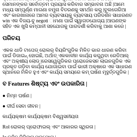
ସେମାନଙ୍କର ସର୍ବୋତ୍ତମ ପ୍ରୟାସ କରିବାର ସମ୍ଭାବନା ଅଛି |ଆମେ
ମଧ୍ୟ ସମ୍ପୂର୍ଣ୍ଣ ମାଗଣା ନମୁନା ବିତରଣକୁ ସମର୍ଥନ କରୁ |ବୁଲଗେରିଆ
ଏବଂ କାରଖାନାରେ ଆମର ବ୍ୟବସାୟକୁ ବ୍ୟବସାୟ ପରିଦର୍ଶନ ସାଧାରଣତ
win ଏକ ବିଜୟ-ବୁ negoti ାମଣା ପାଇଁ ସ୍ୱାଗତଯୋଗ୍ୟ |ଆପଣଙ୍କ
ସହିତ ଏକ ଖୁସି କମ୍ପାନୀ ସହଯୋଗକୁ ପାରଦର୍ଶୀ କରିବାକୁ ଆଶା କରେ |
ପରିଚୟ
ଏକକ ଧାଡି ଟାପେଡ୍ ରୋଲର୍ ବିୟରିଂଗୁଡିକ ମିଳିତ ଭାର ଧାରଣ କରିବା
ପାଇଁ ଡିଜାଇନ୍ ହୋଇଛି, ଅର୍ଥାତ୍ ଏକକାଳୀନ କାର୍ଯ୍ୟ କରୁଥିବା ରେଡିଆଲ୍
ଏବଂ ଅକ୍ଷୀୟ ଲୋଡ୍ |ରେସୱେଗୁଡିକର ପ୍ରୋଜେକସନ ଲାଇନଗୁଡିକ ଏକ
ପ୍ରକୃତ ଗଡ଼ିବା କାର୍ଯ୍ୟ ଯୋଗାଇବା ପାଇଁ ଭାରୀ ଅକ୍ଷରେ ଏକ ସାଧାରଣ
ସ୍ଥାନରେ ମିଳିତ ହୁଏ ଏବଂ କାର୍ଯ୍ୟ ସମୟରେ କମ୍ ଘର୍ଷଣ ମୂହୁର୍ତ୍ତଗୁଡିକ |
ବ Features ଶିଷ୍ଟ୍ୟ ଏବଂ ଉପକାରିତା |
● ନିମ୍ନ ଘର୍ଷଣ |
● ଦୀର୍ଘ ସେବା ଜୀବନ |
କାର୍ଯ୍ୟକ୍ଷମ କାର୍ଯ୍ୟକ୍ଷମ ବିଶ୍ୱସନୀୟତା
Rol ରୋଲର୍ ପ୍ରୋଫାଇଲ୍ ଏବଂ ଆକାରର ସ୍ଥିରତା |