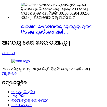
କାରଖାନା କଷ୍ଟୋମାଇଜ୍ ହୋଇଥିବା ଚାଇନା
ବିତରକ ପ୍ରତିରୋଧକାରୀ ...
ଆମଠାରୁ ଶେଷ ଖବର ପାଆନ୍ତୁ |
ପଠାନ୍ତୁ |
2006 ମସିହାରୁ ଶାଣ୍ଡୋଙ୍ଗ ଜିନ୍ରି ବିୟରିଂ ଟେକ୍ନୋଲୋଜି କୋ।
ଅଧିକ ପଢ
ଉତ୍ପାଦଗୁଡିକ
ରୋଲର୍ ବିୟରିଂ |
ବଲ୍ ବିରିଂ |
ତକିଆ ବ୍ଲକ୍ ବଲ୍ ବିୟରିଂ |
ଅଟୋ ବିୟରିଂ |