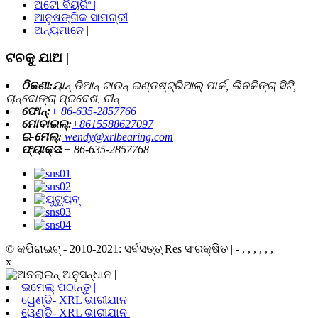
ଅଟୋ ବିୟରିଂ |
ଆନୁଷଙ୍ଗିକ ସାମଗ୍ରୀ
ଅନ୍ୟମାନେ |
ଟଚକୁ ଯାଅ |
ଠିକଣା:
ୟାନ୍ ଡିଆନ୍ ଟାଉନ୍ ଇଣ୍ଡଷ୍ଟ୍ରିଆଲ୍ ପାର୍କ, ଲିନକିଙ୍ଗ୍ ସିଟି,
ଚାନ୍ଦୋଙ୍ଗ୍ ପ୍ରଦେଶ, ଚୀନ୍ |
ଫୋନ୍:
+ 86-635-2857766
ମୋବାଇଲ୍:
+8615588627097
ଇ-ମେଲ୍:
wendy@xrlbearing.com
ଫ୍ୟାକ୍ସ:
+ 86-635-2857768
© କପିରାଇଟ୍ - 2010-2021: ସର୍ବସତ୍ତ୍ Res ସଂରକ୍ଷିତ |
- , , , , , ,
x
ଇମେଲ୍ ପଠାନ୍ତୁ |
ୱେଣ୍ଡି- XRL ଭାରୀଯାନ |
ୱେଣ୍ଡି- XRL ଭାରୀଯାନ |