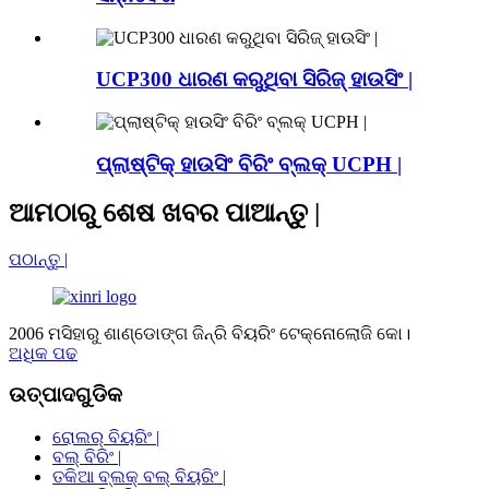
UCP300 ଧାରଣ କରୁଥିବା ସିରିଜ୍ ହାଉସିଂ |
ପ୍ଲାଷ୍ଟିକ୍ ହାଉସିଂ ବିରିଂ ବ୍ଲକ୍ UCPH |
ଆମଠାରୁ ଶେଷ ଖବର ପାଆନ୍ତୁ |
ପଠାନ୍ତୁ |
2006 ମସିହାରୁ ଶାଣ୍ଡୋଙ୍ଗ ଜିନ୍ରି ବିୟରିଂ ଟେକ୍ନୋଲୋଜି କୋ।
ଅଧିକ ପଢ
ଉତ୍ପାଦଗୁଡିକ
ରୋଲର୍ ବିୟରିଂ |
ବଲ୍ ବିରିଂ |
ତକିଆ ବ୍ଲକ୍ ବଲ୍ ବିୟରିଂ |