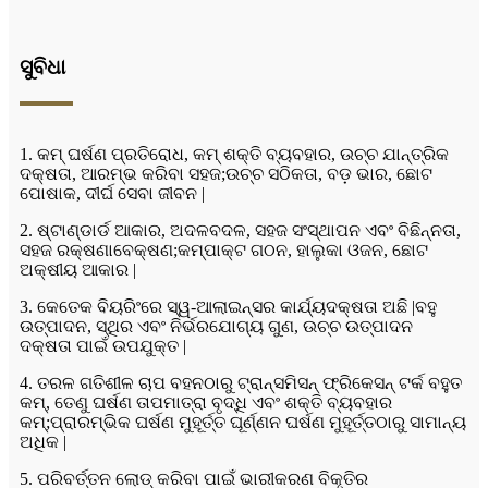
ସୁବିଧା
1. କମ୍ ଘର୍ଷଣ ପ୍ରତିରୋଧ, କମ୍ ଶକ୍ତି ବ୍ୟବହାର, ଉଚ୍ଚ ଯାନ୍ତ୍ରିକ
ଦକ୍ଷତା, ଆରମ୍ଭ କରିବା ସହଜ;ଉଚ୍ଚ ସଠିକତା, ବଡ଼ ଭାର, ଛୋଟ
ପୋଷାକ, ଦୀର୍ଘ ସେବା ଜୀବନ |
2. ଷ୍ଟାଣ୍ଡାର୍ଡ ଆକାର, ଅଦଳବଦଳ, ସହଜ ସଂସ୍ଥାପନ ଏବଂ ବିଛିନ୍ନତା,
ସହଜ ରକ୍ଷଣାବେକ୍ଷଣ;କମ୍ପାକ୍ଟ ଗଠନ, ହାଲୁକା ଓଜନ, ଛୋଟ
ଅକ୍ଷୀୟ ଆକାର |
3. କେତେକ ବିୟରିଂରେ ସ୍ୱ-ଆଲାଇନ୍ସର କାର୍ଯ୍ୟଦକ୍ଷତା ଅଛି |ବହୁ
ଉତ୍ପାଦନ, ସ୍ଥିର ଏବଂ ନିର୍ଭରଯୋଗ୍ୟ ଗୁଣ, ଉଚ୍ଚ ଉତ୍ପାଦନ
ଦକ୍ଷତା ପାଇଁ ଉପଯୁକ୍ତ |
4. ତରଳ ଗତିଶୀଳ ଚାପ ବହନଠାରୁ ଟ୍ରାନ୍ସମିସନ୍ ଫ୍ରିକେସନ୍ ଟର୍କ ବହୁତ
କମ୍, ତେଣୁ ଘର୍ଷଣ ତାପମାତ୍ରା ବୃଦ୍ଧି ଏବଂ ଶକ୍ତି ବ୍ୟବହାର
କମ୍;ପ୍ରାରମ୍ଭିକ ଘର୍ଷଣ ମୁହୂର୍ତ୍ତ ଘୂର୍ଣ୍ଣନ ଘର୍ଷଣ ମୁହୂର୍ତ୍ତଠାରୁ ସାମାନ୍ୟ
ଅଧିକ |
5. ପରିବର୍ତ୍ତନ ଲୋଡ୍ କରିବା ପାଇଁ ଭାରୀକରଣ ବିକୃତିର