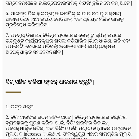
ସମ୍ବେଦନଶୀଳତା ହାଇଡ୍ରୋଡାଇନାମିକ୍ ବିୟରିଂ ତୁଳନାରେ କମ୍ ଅଟେ |
6. ପାରମ୍ପାରିକ ହାଇଡ୍ରୋଡାଇନାମିକ୍ ଭାରୀଯାନଠାରୁ ଅକ୍ଷୀୟ
ଆକାର ଛୋଟ;ଏହା ଉଭୟ ରେଡିଆଲ୍ ଏବଂ ଥ୍ରଷ୍ଟ ମିଳିତ ଭାରକୁ
ପ୍ରତିରୋଧ କରିପାରିବ |
7. ଅନନ୍ୟ ଡିଜାଇନ୍ ବିଭିନ୍ନ ପ୍ରକାରର ଲୋଡ୍-ଟୁ-ସ୍ପିଡ୍ ଉପରେ
ଉତ୍କୃଷ୍ଟ କାର୍ଯ୍ୟଦକ୍ଷତା ହାସଲ କରିପାରିବ |ଭାର ଧାରଣ, ଗତି ଏବଂ
ଅପରେଟିଂ ବେଗରେ ପରିବର୍ତ୍ତନଶୀଳତା ପାଇଁ କାର୍ଯ୍ୟଦକ୍ଷତା
ଅପେକ୍ଷାକୃତ ସମ୍ବେଦନଶୀଳ |
ସିଟ୍ ସହିତ ତକିଆ ବ୍ଲକ୍ ଧାରଣର ତ୍ରୁଟି |
1. ଉଚ୍ଚ ଶବ୍ଦ
2. ବିରିଂ ହାଉସିଂର ଗଠନ ଜଟିଳ ଅଟେ | ବିଭିନ୍ନ ପ୍ରକାରର ବିୟରିଂର
ବ୍ୟବହାରକୁ ପୂରଣ କରିବା ପାଇଁ, ବିରିଂ ହାଉସିଂର ଡିଜାଇନ୍
ଅପେକ୍ଷାକୃତ ଜଟିଳ, ଏବଂ ବିରିଂ ହାଉସିଂ ମଧ୍ୟ ଉତ୍ପାଦର ଉତ୍ପାଦନ
ମୂଲ୍ୟ ବ increases ାଇଥାଏ, ଫଳସ୍ୱରୂପ ଏହାର ସାମଗ୍ରିକ ମୂଲ୍ୟ