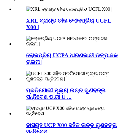
XRL ବ୍ରାଣ୍ଡ ଚୀନା ଲୋକପ୍ରିୟ UCFL
X00 |
ଲୋକପ୍ରିୟ UCPA ଧାରଣକାରୀ ଉତ୍ପାଦକ
ଚାଇନା |
ପ୍ରତିଯୋଗୀ ମୂଲ୍ୟ ଉଚ୍ଚ ଗୁଣବତ୍ତା
ସନ୍ନିବେଶ ଭାରୀ U ...
ବାସଗୃହ UCP X00 ସହିତ ଉଚ୍ଚ ଗୁଣବତ୍ତା
ସନ୍ନିବେଶ