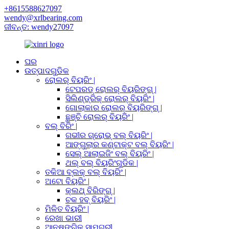
+8615588627097
wendy@xrlbearing.com
ଜୀବନ୍ତ: wendy27097
ଘର
ଉତ୍ପାଦଗୁଡିକ
ରୋଲର୍ ବିୟରିଂ |
ଟେପରଡ୍ ରୋଲର୍ ବିୟରିଙ୍ଗ୍ |
ସିଲିଣ୍ଡ୍ରିକ୍ ରୋଲର୍ ବିୟରିଂ |
ଗୋଲାକାର ରୋଲର୍ ବିୟରିଙ୍ଗ୍ |
ଛୁଞ୍ଚି ରୋଲର୍ ବିୟରିଂ |
ବଲ୍ ବିରିଂ |
ଗଭୀର ଗ୍ରୋଭ୍ ବଲ୍ ବିୟରିଂ |
ଆଙ୍ଗୁଲାର କଣ୍ଟାକ୍ଟ ବଲ୍ ବିୟରିଂ |
ସେଲ୍ ଆଲାଇଜିଂ ବଲ୍ ବିୟରିଂ |
ଥଲ୍ ବଲ୍ ବିୟରିଂଗୁଡିକ |
ତକିଆ ବ୍ଲକ୍ ବଲ୍ ବିୟରିଂ |
ଅଟୋ ବିୟରିଂ |
କ୍ଲଥ୍ ବିରିଙ୍ଗ୍ |
ଚକ ହବ୍ ବିୟରିଂ |
ମିଳିତ ବିୟରିଂ |
ରେଖା ଭାରୀ
ଆନୁଷଙ୍ଗିକ ସାମଗ୍ରୀ