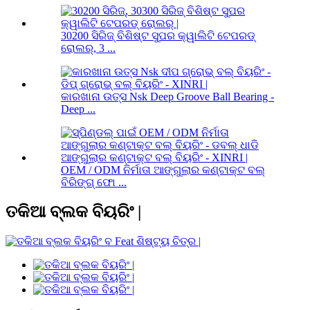
30200 ସିରିଜ୍ ବିଶିଷ୍ଟ ସୁପର କ୍ୱାଲିଟି ଟେପରଡ୍
ରୋଲର୍, 3 ...
କାରଖାନା ଉତ୍ସ Nsk Deep Groove Ball Bearing -
Deep ...
OEM / ODM ନିର୍ମାତା ଆଙ୍ଗୁଲାର କଣ୍ଟାକ୍ଟ ବଲ୍
ବିରିଙ୍ଗ୍ ଫୋ ...
ତକିଆ ବ୍ଲକ ବିୟରିଂ |