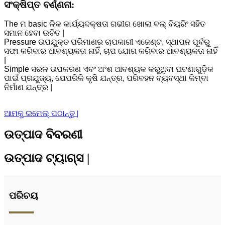
ସଂକ୍ଷିପ୍ତ ବର୍ଣ୍ଣନା:
The ମ basic ଳିକ କାର୍ଯ୍ୟଦକ୍ଷତା ଗଭୀର ଖୋଲା ବଲ୍ ବିୟରିଂ ସହିତ
ସମାନ ହେବା ଉଚିତ |
Pressure ଉପଯୁକ୍ତ ପରିମାଣର ଚାପକାରୀ ଏଜେଣ୍ଟ, ସ୍ଥାପନ ପୂର୍ବରୁ
ସଫା କରିବାର ଆବଶ୍ୟକତା ନାହିଁ, ଚାପ ଯୋଗ କରିବାର ଆବଶ୍ୟକତା ନାହିଁ
|
Simple ସରଳ ଉପକରଣ ଏବଂ ଅଂଶ ଆବଶ୍ୟକ କରୁଥିବା ଘଟଣାଗୁଡ଼ିକ
ପାଇଁ ପ୍ରଯୁଜ୍ୟ, ଯେପରିକି କୃଷି ଯନ୍ତ୍ର, ପରିବହନ ବ୍ୟବସ୍ଥା କିମ୍ବା
ନିର୍ମାଣ ଯନ୍ତ୍ର |
ଆମକୁ ଇମେଲ୍ ପଠାନ୍ତୁ |
ଉତ୍ପାଦ ବିବରଣୀ
ଉତ୍ପାଦ ଟ୍ୟାଗ୍ସ |
ପରିଚୟ