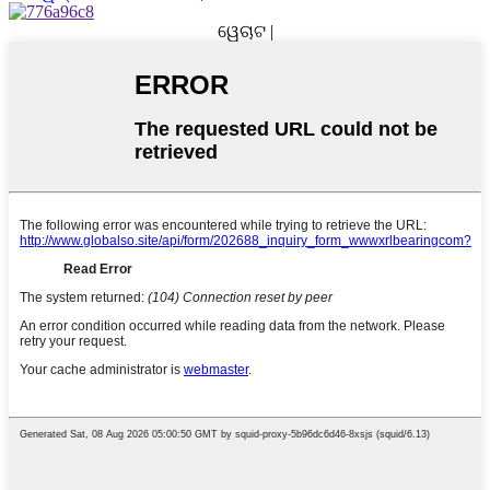
ୱେଚାଟ |