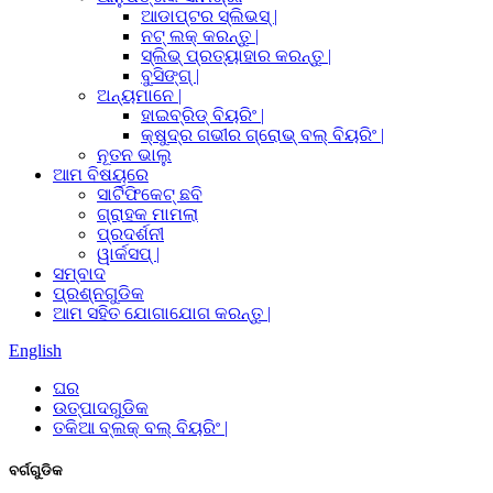
ଆଡାପ୍ଟର ସ୍ଲିଭସ୍ |
ନଟ୍ ଲକ୍ କରନ୍ତୁ |
ସ୍ଲିଭ୍ ପ୍ରତ୍ୟାହାର କରନ୍ତୁ |
ବୁସିଙ୍ଗ୍ |
ଅନ୍ୟମାନେ |
ହାଇବ୍ରିଡ୍ ବିୟରିଂ |
କ୍ଷୁଦ୍ର ଗଭୀର ଗ୍ରୋଭ୍ ବଲ୍ ବିୟରିଂ |
ନୂତନ ଭାଲୁ
ଆମ ବିଷୟରେ
ସାର୍ଟିଫିକେଟ୍ ଛବି
ଗ୍ରାହକ ମାମଲା
ପ୍ରଦର୍ଶନୀ
ୱାର୍କସପ୍ |
ସମ୍ବାଦ
ପ୍ରଶ୍ନଗୁଡିକ
ଆମ ସହିତ ଯୋଗାଯୋଗ କରନ୍ତୁ |
English
ଘର
ଉତ୍ପାଦଗୁଡିକ
ତକିଆ ବ୍ଲକ୍ ବଲ୍ ବିୟରିଂ |
ବର୍ଗଗୁଡିକ