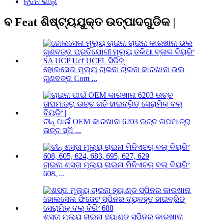
ନୂତନ ଭାଲୁ
ବ Feat ଶିଷ୍ଟ୍ୟଯୁକ୍ତ ଉତ୍ପାଦଗୁଡିକ |
ହୋଲସେଲ ମୂଲ୍ୟ ଚାଇନା ଚାଇନା କାରଖାନା ଭଲ
ଗୁଣବତ୍ତା Com ...
ଚୀନ୍ ପାଇଁ OEM କାରଖାନା 6203 ଉଚ୍ଚ ତାପମାତ୍ରା
ଉଚ୍ଚ ସ୍ପି ...
ଚାଇନା ଶସ୍ତା ମୂଲ୍ୟ ଚାଇନା ମିନିଏଚର୍ ବଲ୍ ବିୟରିଂ
608, ...
ଶସ୍ତା ମୂଲ୍ୟ ଚାଇନା ହ୍ୟାଣ୍ଡ ସ୍ପିନର କାରଖାନା