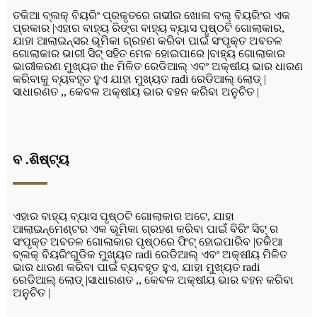
ତକିଆ ବ୍ଲକ୍ ବିୟରିଂ ପ୍ରକୃତରେ ଗଭୀର ଖୋଳା ବଲ୍ ବିୟରିଂର ଏକ
ପ୍ରକାର |ଏହାର ବାହ୍ୟ ରିଙ୍ଗ ବାହ୍ୟ ବ୍ୟାସ ପୃଷ୍ଠଟି ଗୋଲାକାର,
ଯାହା ଆଲାଇନ୍ସର ଭୂମିକା ଗ୍ରହଣ କରିବା ପାଇଁ ସଂପୃକ୍ତ ଅବତଳ
ଗୋଲାକାର ଭାରୀ ସିଟ୍ ସହିତ ମେଳ ହୋଇପାରେ |ବାହ୍ୟ ଗୋଲାକାର
ଭାରୀକରଣ ମୁଖ୍ୟତ the ମିଳିତ ରେଡିଆଲ୍ ଏବଂ ଅକ୍ଷୀୟ ଭାର ଧାରଣ
କରିବାକୁ ବ୍ୟବହୃତ ହୁଏ ଯାହା ମୁଖ୍ୟତ radi ରେଡିଆଲ୍ ଲୋଡ୍ |
ସାଧାରଣତ ,, କେବଳ ଅକ୍ଷୀୟ ଭାର ବହନ କରିବା ଅନୁଚିତ |
ବ .ଶିଷ୍ଟ୍ୟ
ଏହାର ବାହ୍ୟ ବ୍ୟାସ ପୃଷ୍ଠଟି ଗୋଲାକାର ଅଟେ, ଯାହା
ଆଲାଇନ୍ମେଣ୍ଟର ଏକ ଭୂମିକା ଗ୍ରହଣ କରିବା ପାଇଁ ବିରିଂ ସିଟ୍ ର
ସଂପୃକ୍ତ ଅବତଳ ଗୋଲାକାର ପୃଷ୍ଠରେ ଫିଟ୍ ହୋଇପାରିବ |ତକିଆ
ବ୍ଲକ୍ ବିୟରିଂଗୁଡିକ ମୁଖ୍ୟତ radi ରେଡିଆଲ୍ ଏବଂ ଅକ୍ଷୀୟ ମିଳିତ
ଭାର ଧାରଣ କରିବା ପାଇଁ ବ୍ୟବହୃତ ହୁଏ, ଯାହା ମୁଖ୍ୟତ radi
ରେଡିଆଲ୍ ଲୋଡ୍ |ସାଧାରଣତ ,, କେବଳ ଅକ୍ଷୀୟ ଭାର ବହନ କରିବା
ଅନୁଚିତ |