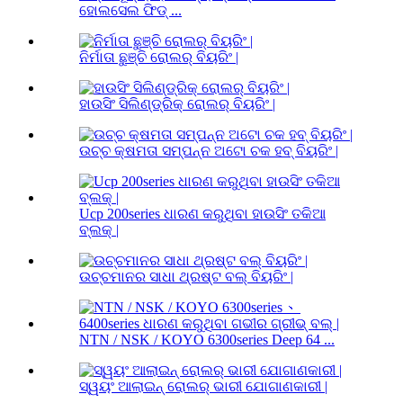
ହୋଲସେଲ ଫିଡ୍ ...
ନିର୍ମାତା ଛୁଞ୍ଚି ରୋଲର୍ ବିୟରିଂ |
ହାଉସିଂ ସିଲିଣ୍ଡ୍ରିକ୍ ରୋଲର୍ ବିୟରିଂ |
ଉଚ୍ଚ କ୍ଷମତା ସମ୍ପନ୍ନ ଅଟୋ ଚକ ହବ୍ ବିୟରିଂ |
Ucp 200series ଧାରଣ କରୁଥିବା ହାଉସିଂ ତକିଆ
ବ୍ଲକ୍ |
ଉଚ୍ଚମାନର ସାଧା ଥ୍ରଷ୍ଟ ବଲ୍ ବିୟରିଂ |
NTN / NSK / KOYO 6300series Deep 64 ...
ସ୍ୱୟଂ ଆଲାଇନ୍ ରୋଲର୍ ଭାରୀ ଯୋଗାଣକାରୀ |