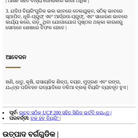
| ଆସନ ସହିତ ବାହ୍ୟ ଗୋଲାକାର ଭାରୀ ଅଧିକ |
3. ଯଦିଓ ବିୟରିଂଗୁଡିକ ଭଲ ଭାବରେ ତେଲଯୁକ୍ତ, ସଠିକ୍ ଭାବରେ
ସ୍ଥାପିତ, ଧୂଳି-ପ୍ରୁଫ୍ ଏବଂ ଆର୍ଦ୍ରତା-ପ୍ରୁଫ୍, ଏବଂ ସାଧାରଣ ଭାବରେ
କାର୍ଯ୍ୟ କରେ, ଗଡ଼ୁଥିବା ଯୋଗାଯୋଗ ପୃଷ୍ଠର ଥକ୍କା କାରଣରୁ
ସେମାନେ ଶେଷରେ ବିଫଳ ହେବେ |
ଆବେଦନ
ଖଣି, ଧାତୁ, କୃଷି, ରାସାୟନିକ ଶିଳ୍ପ, ବୟନ, ମୁଦ୍ରଣ ଏବଂ ରଙ୍ଗ,
ଯନ୍ତ୍ର ପରିବହନ ଇତ୍ୟାଦିରେ ତକିଆ ବ୍ଲକ୍ ବିୟରିଂ ବ୍ୟବହୃତ ହୁଏ |
ପୂର୍ବ:
ଉଚ୍ଚ ସଠିକ୍ UCP 200 ସହିତ ସିରିଜ୍ ଭର୍ତ୍ତି କରନ୍ତୁ |
ପରବର୍ତ୍ତୀ:
ଚକ ହବ୍ ବିୟରିଂ |
ଉତ୍ପାଦ ବର୍ଗଗୁଡିକ |